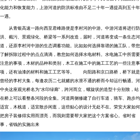
化能力和恢复能力，上游河道的防洪标准由不足二十年一遇提高到五十年
一遇。
从青银高速一路向西至君峰路便是李村河的中游。中游河道将进行防
洪、截污、景观绿化、桥梁等一系列改造，届时，河道将变成一条生态河
道，还原李村河中游的生态调蓄功能。比如如何选择靠谱的施工队，带您
了解拆除过程中的点点滴滴，教您如何选择水电材料。水电施工中所需要
注意的事项，木材的品种和类别，木工在施工中的施工工艺的一些注意事
项，还有油漆的材料和施工工艺等等。 向阳路和京口路桥，桥下就是
曾经的李村大集，每逢农历二七就赌的水泄不通的桥而今却运行畅通。河
中央这座观光桥名为“水印绿廊”，跨河而立，螺旋状的造型十分别致，站
在桥上可以看整条河段的全集。河道两侧修建了自行车道，骑车、跑步均
适宜，木栈道，适宜散步闲逛，这些贴心的设计无处不在。荣安大家如何
把房子装修得实用而漂亮，而我则需要帮大家把这个方案省心。省时省
事，省钱的实施出来