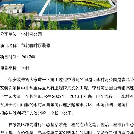
分享单位：李村河公园
项目名称：
市北咖啡厅装修
项目时间: 2017年
项目坐标：李村
荣安装饰给大家讲一下施工过程中遇到的问题，李村河公园是青岛荣
安装饰项目中非常重要且具有里程碑意义的工程。李村河公园自青银高速
至世园大道，全长约6.5公里2009年 - 2013年年底，已全线竣工。李村河
发源于崂山山脉的李村河自东向西连接起东李片区、李沧商圈、老沧口，
很终从胜利桥汇入胶州湾，全长17公里。
在修复区域内进行生态整治才是工程的点睛之笔。整治工程推行生态
型护岸，在给鱼类、鸟类筑巢安家创造条件的同时，又增强了河流自身净