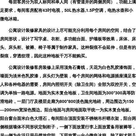
每层客房分为双人标间和单人间（有管道井的两侧房间），功能上满
足要求，每间客房配有43吋电视，50L热水器,1.5P空调，电热水壶和小
微电冰箱。
公寓设计装修家具的设计上尽可能充分利用每个房间的空间，结合了
房间形状，设计了写字桌、衣柜、多功能台面、护墙板等效果，床体、床
头、床头柜、被褥、椅子等属于制作家具。这种裂痕不会延伸，但是有的
裂痕，穿透纹理，因此这种地板千万不能购买。
公寓设计装修客房装修上采用顶角石膏线，天花为白色乳胶漆饰面，
墙面为淡米色乳胶漆，床头灯为壁装，每个房间的网络和电源插座满足客
人和各种电器的需要，房间内照明开关（除卫生间）全部为双控开关，空
调为单独一路电源。地面为实木复合地板，卫生间地面为300*300高等防
滑地砖，一层门厅及楼层走廊为800*800淡色抛光地砖，周边围边为150
—200mm宽深色围边。阳台地面与房间地面取平统一为实木复合地板。
阳台窗台面米白色大理石，每间阳台顶面安装不锈钢吊杆晒衣架，阳台两
侧根据墙体不同形状定制柜子，一侧下面放置行李上面放置备用被褥等，
另一侧为生活日用品摆放空间，下层放置一台小微电冰箱。除了刚才那几