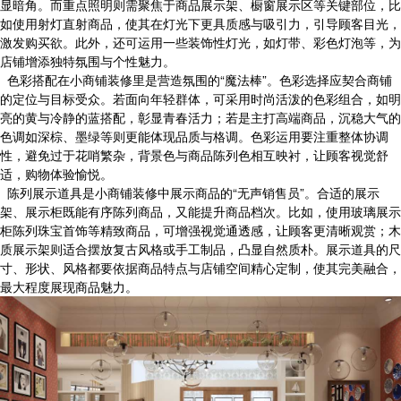
显暗角。而重点照明则需聚焦于商品展示架、橱窗展示区等关键部位，比
如使用射灯直射商品，使其在灯光下更具质感与吸引力，引导顾客目光，
激发购买欲。此外，还可运用一些装饰性灯光，如灯带、彩色灯泡等，为
店铺增添独特氛围与个性魅力。
色彩搭配在小商铺装修里是营造氛围的“魔法棒”。色彩选择应契合商铺
的定位与目标受众。若面向年轻群体，可采用时尚活泼的色彩组合，如明
亮的黄与冷静的蓝搭配，彰显青春活力；若是主打高端商品，沉稳大气的
色调如深棕、墨绿等则更能体现品质与格调。色彩运用要注重整体协调
性，避免过于花哨繁杂，背景色与商品陈列色相互映衬，让顾客视觉舒
适，购物体验愉悦。
陈列展示道具是小商铺装修中展示商品的“无声销售员”。合适的展示
架、展示柜既能有序陈列商品，又能提升商品档次。比如，使用玻璃展示
柜陈列珠宝首饰等精致商品，可增强视觉通透感，让顾客更清晰观赏；木
质展示架则适合摆放复古风格或手工制品，凸显自然质朴。展示道具的尺
寸、形状、风格都要依据商品特点与店铺空间精心定制，使其完美融合，
最大程度展现商品魅力。